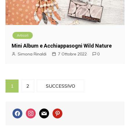
Articoli
Mini Album e Acchiappasogni Wild Nature
Simona Rinaldi
7 Ottobre 2022
0
P
1
2
SUCCESSIVO
a
g
f
i
m
p
a
n
a
i
i
c
s
i
n