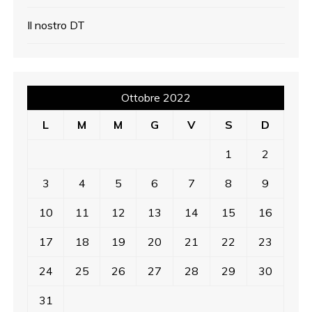
i
Il nostro DT
a
r
Ottobre 2022
t
L
M
M
G
V
S
D
i
1
2
c
3
4
5
6
7
8
9
o
10
11
12
13
14
15
16
l
17
18
19
20
21
22
23
i
24
25
26
27
28
29
30
31