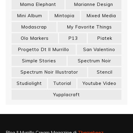
Mama Elephant
Marianne Design
Mini Album
Mintopia
Mixed Media
Modascrap
My Favorite Things
Olo Markers
P13
Piatek
Progetto Dt Il Murrillo
San Valentino
Simple Stories
Spectrum Noir
Spectrum Noir Illustrator
Stencil
Studiolight
Tutorial
Youtube Video
Yupplacraft
Blog Il Murrillo Cream Magazine di
Themebeez