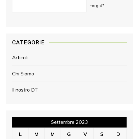
Forgot?
CATEGORIE
Articoli
Chi Siamo
Il nostro DT
Settembre 2023
L
M
M
G
V
S
D