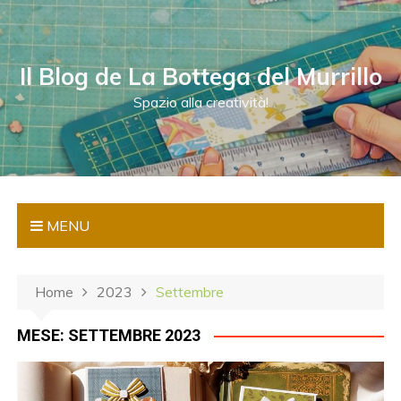
S
a
l
Il Blog de La Bottega del Murrillo
t
a
Spazio alla creatività!
a
l
c
o
n
MENU
t
e
n
Home
2023
Settembre
u
t
MESE:
SETTEMBRE 2023
o