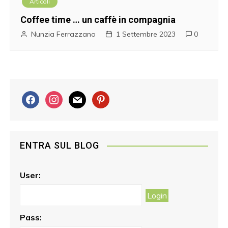
Articoli
Coffee time … un caffè in compagnia
Nunzia Ferrazzano
1 Settembre 2023
0
f
i
m
p
a
n
a
i
c
s
i
n
e
t
l
t
ENTRA SUL BLOG
b
a
e
o
g
r
o
r
e
User:
k
a
s
m
t
Pass: