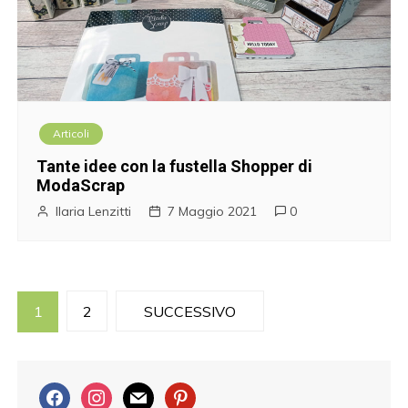
Articoli
Tante idee con la fustella Shopper di
ModaScrap
Ilaria Lenzitti
7 Maggio 2021
0
P
1
2
SUCCESSIVO
a
g
f
i
m
p