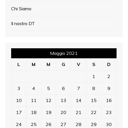
g
Chi Siamo
l
i
Il nostro DT
a
r
Maggio 2021
t
L
M
M
G
V
S
D
i
1
2
c
3
4
5
6
7
8
9
o
10
11
12
13
14
15
16
l
17
18
19
20
21
22
23
i
24
25
26
27
28
29
30