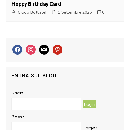
Hoppy Birthday Card
Giada Battistel
1 Settembre 2025
0
f
i
m
p
a
n
a
i
c
s
i
n
e
t
l
t
ENTRA SUL BLOG
b
a
e
o
g
r
o
r
e
User:
k
a
s
m
t
Pass:
Forgot?