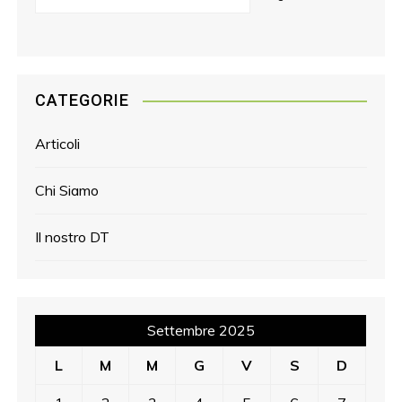
CATEGORIE
Articoli
Chi Siamo
Il nostro DT
Settembre 2025
L
M
M
G
V
S
D