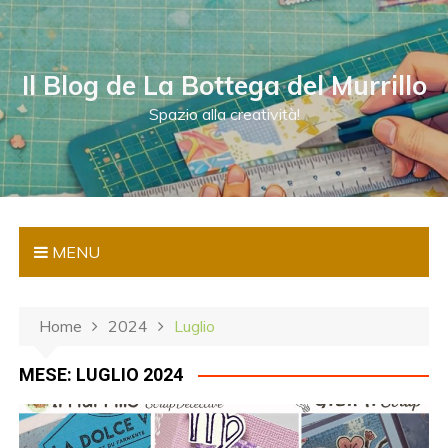
S
a
l
Il Blog de La Bottega del Murrillo
t
a
Spazio alla creatività!
a
l
c
o
n
MENU
t
e
n
Home
2024
Luglio
u
t
MESE:
LUGLIO 2024
o