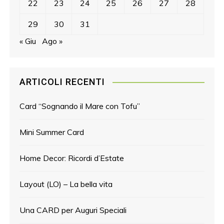
22
23
24
25
26
27
28
29
30
31
« Giu
Ago »
ARTICOLI RECENTI
Card “Sognando il Mare con Tofu”
Mini Summer Card
Home Decor: Ricordi d’Estate
Layout (LO) – La bella vita
Una CARD per Auguri Speciali