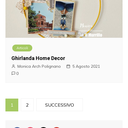
Articoli
Ghirlanda Home Decor
Monica Arch Polignano
5 Agosto 2021
0
P
1
2
SUCCESSIVO
a