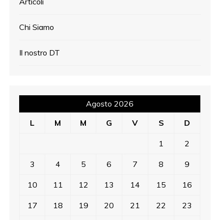
Articoli
g
Chi Siamo
l
i
Il nostro DT
a
r
Agosto 2026
t
L
M
M
G
V
S
D
i
1
2
c
3
4
5
6
7
8
9
o
10
11
12
13
14
15
16
l
17
18
19
20
21
22
23