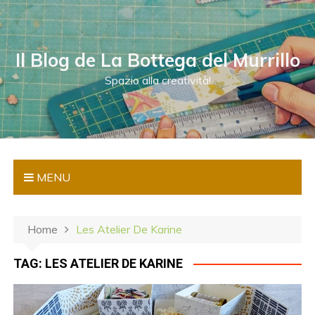
S
a
l
Il Blog de La Bottega del Murrillo
t
a
Spazio alla creatività!
a
l
c
o
n
MENU
t
e
n
Home
Les Atelier De Karine
u
t
TAG:
LES ATELIER DE KARINE
o