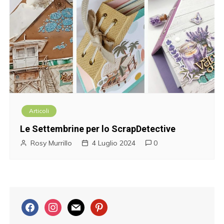
Articoli
Le Settembrine per lo ScrapDetective
Rosy Murrillo
4 Luglio 2024
0
f
i
m
p
a
n
a
i