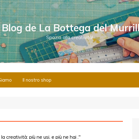
l Blog de La Bottega del Murril
Spazio alla creatività!
Siamo
Il nostro shop
creatività: più ne usi, e più ne hai ."