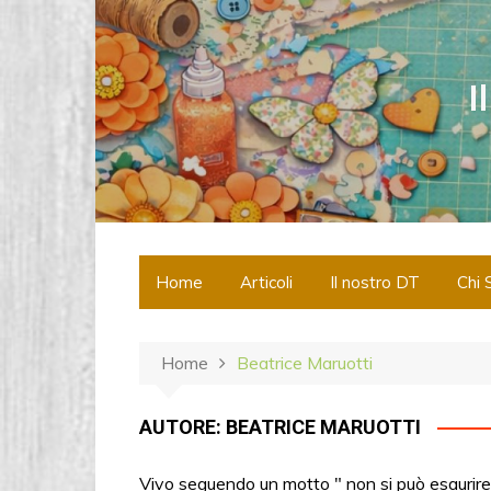
S
a
l
I
t
a
a
l
c
o
n
Home
Articoli
Il nostro DT
Chi 
t
e
n
Home
Beatrice Maruotti
u
t
o
AUTORE:
BEATRICE MARUOTTI
Vivo seguendo un motto " non si può esaurire la 