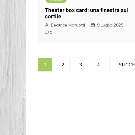
Theater box card: una finestra sul
cortile
Beatrice Maruotti
9 Luglio 2025
0
P
1
2
3
4
SUCCE
a
g
i
n
a