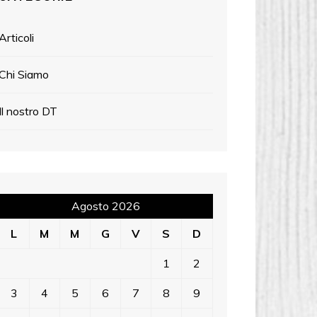
Articoli
Chi Siamo
Il nostro DT
Agosto 2026
L
M
M
G
V
S
D
1
2
3
4
5
6
7
8
9