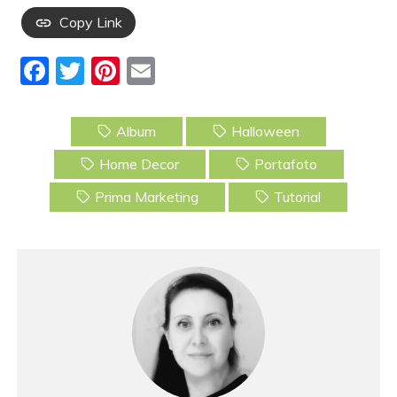
Copy Link
F
T
Pi
E
a
w
nt
m
c
itt
er
ai
Album
Halloween
e
er
e
l
Home Decor
Portafoto
b
st
Prima Marketing
Tutorial
o
o
k