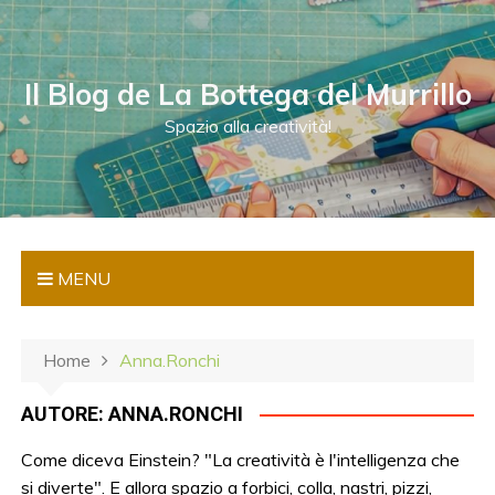
S
a
l
Il Blog de La Bottega del Murrillo
t
a
Spazio alla creatività!
a
l
c
o
n
MENU
t
e
n
Home
Anna.Ronchi
u
t
AUTORE:
ANNA.RONCHI
o
Come diceva Einstein? "La creatività è l'intelligenza che
si diverte". E allora spazio a forbici, colla, nastri, pizzi,