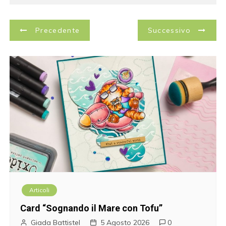
N
Precedente
Successivo
a
v
i
g
a
z
i
Articoli
o
Card “Sognando il Mare con Tofu”
n
Giada Battistel
5 Agosto 2026
0