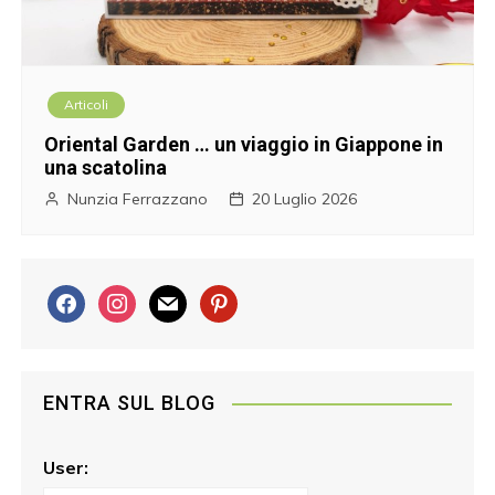
Articoli
Oriental Garden … un viaggio in Giappone in
una scatolina
Nunzia Ferrazzano
20 Luglio 2026
f
i
m
p
a
n
a
i
c
s
i
n
e
t
l
t
ENTRA SUL BLOG
b
a
e
o
g
r
o
r
e
User:
k
a
s