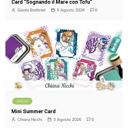
Card “Sognando il Mare con Tofu”
n
Giada Battistel
5 Agosto 2026
0
e
a
r
t
i
c
o
Articoli
l
Mini Summer Card
i
Chiara Nicchi
3 Agosto 2026
0