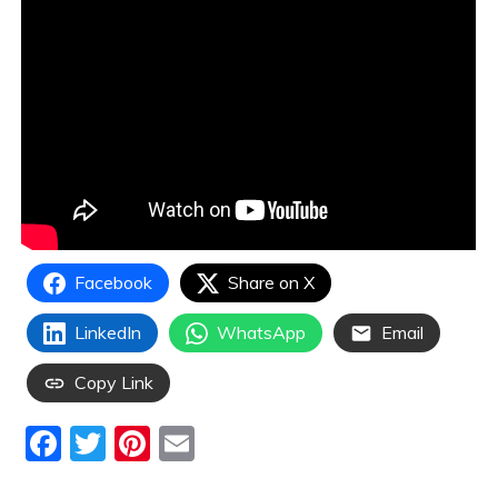
Facebook
Share on X
LinkedIn
WhatsApp
Email
Copy Link
F
T
Pi
E
a
w
nt
m