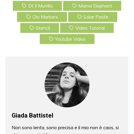
c
itt
er
ai
Dt Il Murrillo
Mama Elephant
e
er
e
l
Olo Markers
Solar Paste
b
st
Stencil
Video Tutorial
o
Youtube Video
o
k
Giada Battistel
Non sono lenta, sono precisa e il mio non è caos, si