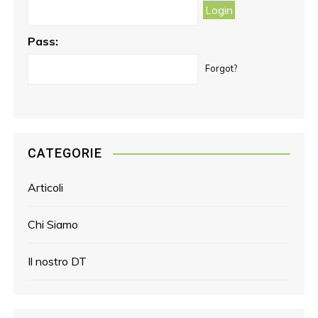
m
t
Pass:
Forgot?
CATEGORIE
Articoli
Chi Siamo
Il nostro DT