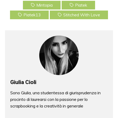
e
er
e
l
Mintopia
Piatek
b
st
Piatek13
Stitched With Love
o
o
k
Giulia Cioli
Sono Giulia, una studentessa di giurisprudenza in
procinto di laurearsi con la passione per lo
scrapbooking e la creatività in generale