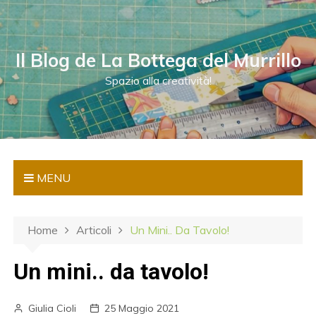
S
a
l
Il Blog de La Bottega del Murrillo
t
a
Spazio alla creatività!
a
l
c
o
n
MENU
t
e
n
Home
Articoli
Un Mini.. Da Tavolo!
u
t
Un mini.. da tavolo!
o
Giulia Cioli
25 Maggio 2021