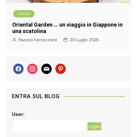
Articoli
Oriental Garden … un viaggio in Giappone in
una scatolina
Nunzia Ferrazzano
20 Luglio 2026
f
i
m
p
a
n
a
i
c
s
i
n
e
t
l
t
ENTRA SUL BLOG
b
a
e
o
g
r
o
r
e
User:
k
a
s
m
t