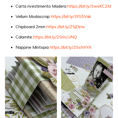
Carta rivestimento Madera
https://bit.ly/3wsKC2M
Vellum Modascrap
https://bit.ly/3fG5Vak
Chipboard 2mm
https://bit.ly/2SjDirw
Calamite
https://bit.ly/2SmcUNQ
Nappine Mintopia
https://bit.ly/2SsIWYA