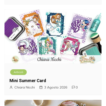
e
a
r
t
i
c
o
Articoli
l
Mini Summer Card
i
Chiara Nicchi
3 Agosto 2026
0