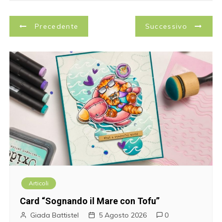
N
Precedente
Successivo
a
v
i
g
a
z
i
Articoli
o
Card “Sognando il Mare con Tofu”
n
Giada Battistel
5 Agosto 2026
0