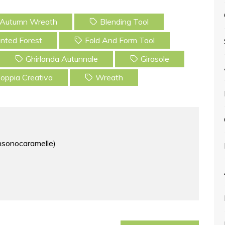
Autumn Wreath
Blending Tool
nted Forest
Fold And Form Tool
Ghirlanda Autunnale
Girasole
oppia Creativa
Wreath
nonsonocaramelle)