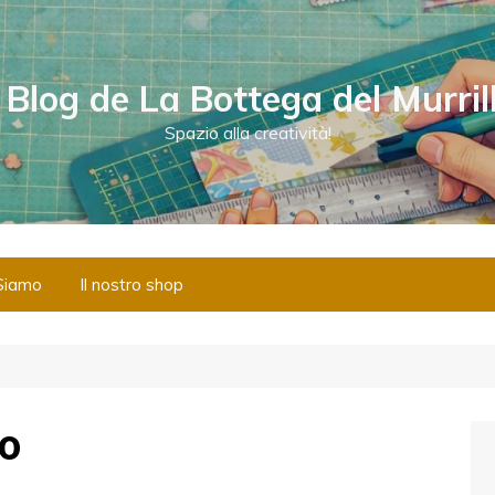
l Blog de La Bottega del Murril
Spazio alla creatività!
Siamo
Il nostro shop
no