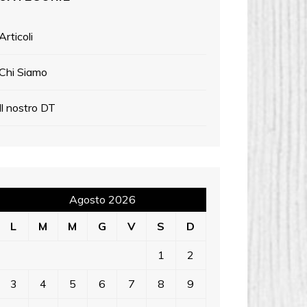
Articoli
Chi Siamo
Il nostro DT
Agosto 2026
L
M
M
G
V
S
D
1
2
3
4
5
6
7
8
9