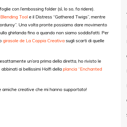
oglie con l’embossing folder (sì, lo so, fa ridere).
 Blending Tool
e il Distress “Gathered Twigs”, mentre
ed Corduroy”. Una volta pronte possiamo dare movimento
 sulla ghirlanda fino a quando non siamo soddisfatti. Per
vo
girasole de La Coppia Creativa
sugli scarti di quelle
 esattamente un’ora prima della diretta, ho rivisto le
abbinati ai bellissimi Holfi della
plancia “Enchanted
le amiche creative che mi hanno supportato!