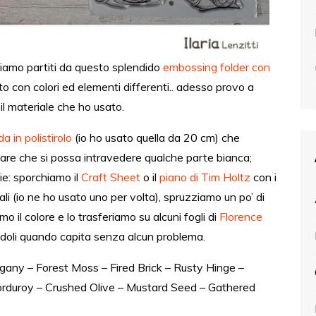
iamo partiti da questo splendido
embossing folder con
o con colori ed elementi differenti.. adesso provo a
 il materiale che ho usato.
da in polistirolo
(io ho usato quella da 20 cm) che
vitare che si possa intravedere qualche parte bianca;
ie: sporchiamo il
Craft Sheet
o il
piano di Tim Holtz
con i
ali (io ne ho usato uno per volta), spruzziamo un po’ di
 il colore e lo trasferiamo su alcuni fogli di
Florence
doli quando capita senza alcun problema.
gany – Forest Moss – Fired Brick – Rusty Hinge –
rduroy – Crushed Olive – Mustard Seed – Gathered