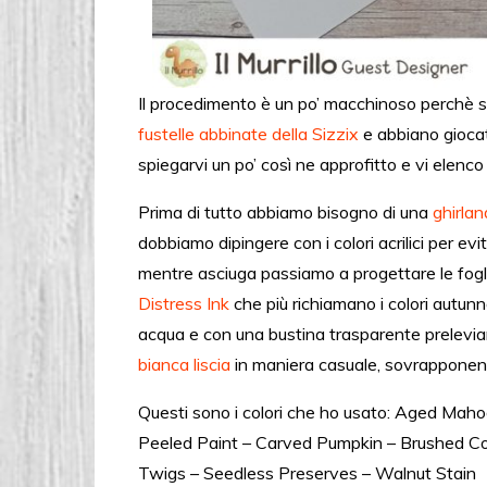
Il procedimento è un po’ macchinoso perchè s
fustelle abbinate della Sizzix
e abbiano giocat
spiegarvi un po’ così ne approfitto e vi elenco
Prima di tutto abbiamo bisogno di una
ghirlan
dobbiamo dipingere con i colori acrilici per e
mentre asciuga passiamo a progettare le fogl
Distress Ink
che più richiamano i colori autunn
acqua e con una bustina trasparente preleviamo
bianca liscia
in maniera casuale, sovrapponen
Questi sono i colori che ho usato: Aged Maho
Peeled Paint – Carved Pumpkin – Brushed Co
Twigs – Seedless Preserves – Walnut Stain