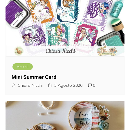
a
r
t
i
c
o
Articoli
l
Mini Summer Card
i
Chiara Nicchi
3 Agosto 2026
0