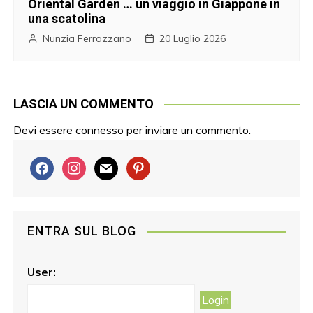
Oriental Garden … un viaggio in Giappone in
una scatolina
Nunzia Ferrazzano
20 Luglio 2026
LASCIA UN COMMENTO
Devi essere
connesso
per inviare un commento.
f
i
m
p
a
n
a
i
c
s
i
n
e
t
l
t
ENTRA SUL BLOG
b
a
e
o
g
r
o
r
e
User:
k
a
s
m
t