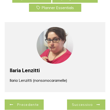
o
k
Planner Essentials
Ilaria Lenzitti
Ilaria Lenzitti (nonsonocaramelle)
N
Precedente
Successivo