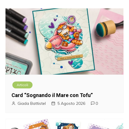
a
v
i
g
a
z
i
Articoli
o
Card “Sognando il Mare con Tofu”
n
Giada Battistel
5 Agosto 2026
0
e