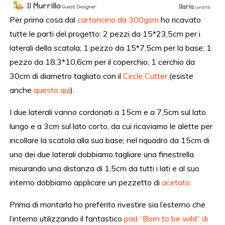
Per prima cosa dal
cartoncino da 300gsm
ho ricavato
tutte le parti del progetto: 2 pezzi da 15*23,5cm per i
laterali della scatola; 1 pezzo da 15*7,5cm per la base; 1
pezzo da 18,3*10,6cm per il coperchio; 1 cerchio da
30cm di diametro tagliato con il
Circle Cutter
(esiste
anche
questo qui
).
I due laterali vanno cordonati a 15cm e a 7,5cm sul lato
lungo e a 3cm sul lato corto, da cui ricaviamo le alette per
incollare la scatola alla sua base; nel riquadro da 15cm di
uno dei due laterali dobbiamo tagliare una finestrella
misurando una distanza di 1,5cm da tutti i lati e al suo
interno dobbiamo applicare un pezzetto di
acetato
.
Prima di montarla ho preferito rivestire sia l’esterno che
l’interno utilizzando il fantastico
pad “Born to be wild” di