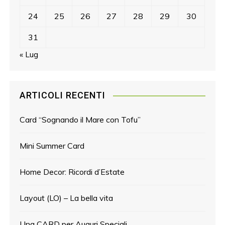
i
24
25
26
27
28
29
30
31
« Lug
ARTICOLI RECENTI
Card “Sognando il Mare con Tofu”
Mini Summer Card
Home Decor: Ricordi d’Estate
Layout (LO) – La bella vita
Una CARD per Auguri Speciali