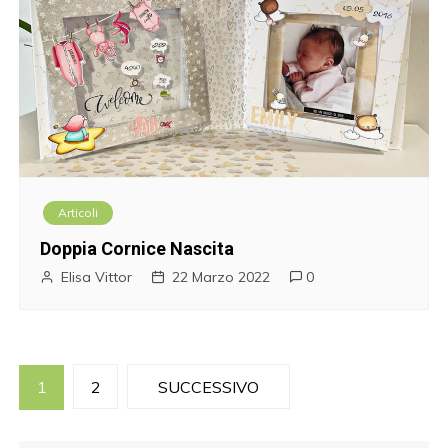
Articoli
Doppia Cornice Nascita
Elisa Vittor
22 Marzo 2022
0
P
1
2
SUCCESSIVO
a