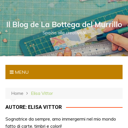
S
a
l
Il Blog de La Bottega del Murrillo
t
a
Spazio alla creatività!
a
l
c
o
n
MENU
t
e
n
Home
Elisa Vittor
u
t
AUTORE:
ELISA VITTOR
o
Sognatrice da sempre, amo immergermi nel mio mondo
fatto di carte, timbri e colori!