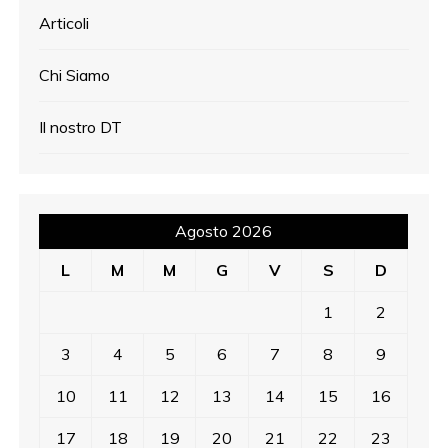
e
Articoli
g
Chi Siamo
l
i
Il nostro DT
a
r
Agosto 2026
t
L
M
M
G
V
S
D
i
1
2
c
3
4
5
6
7
8
9
o
10
11
12
13
14
15
16
l
17
18
19
20
21
22
23