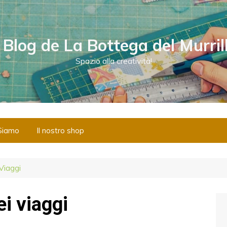
l Blog de La Bottega del Murril
Spazio alla creatività!
Siamo
Il nostro shop
Viaggi
ei viaggi