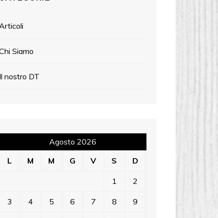
Articoli
Chi Siamo
Il nostro DT
Agosto 2026
L
M
M
G
V
S
D
1
2
3
4
5
6
7
8
9