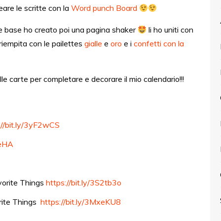
eare le scritte con la
Word punch Board
 base ho creato poi una pagina shaker
li ho uniti con
 riempita con le pailettes
gialle
e
oro
e i
confetti con la
lle carte per completare e decorare il mio calendario!!!
://bit.ly/3yF2wCS
0eHA
vorite Things
https://bit.ly/3S2tb3o
orite Things
https://bit.ly/3MxeKU8