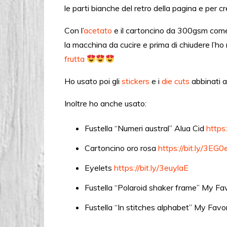
le parti bianche del retro della pagina e per cr
Con l’
acetato
e il cartoncino da 300gsm come
la macchina da cucire e prima di chiudere l’ho
frutta
Ho usato poi gli
stickers
e i
die cuts
abbinati a
Inoltre ho anche usato:
Fustella “Numeri austral” Alua Cid
https
Cartoncino oro rosa
https://bit.ly/3EG
Eyelets
https://bit.ly/3euylaE
Fustella “Polaroid shaker frame” My Fa
Fustella “In stitches alphabet” My Fav