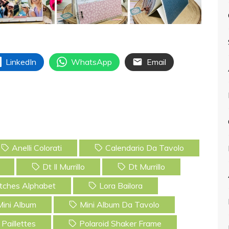
LinkedIn
WhatsApp
Email
Anelli Colorati
Calendario Da Tavolo
Dt Il Murrillo
Dt Murrillo
itches Alphabet
Lora Bailora
Mini Album
Mini Album Da Tavolo
Paillettes
Polaroid Shaker Frame