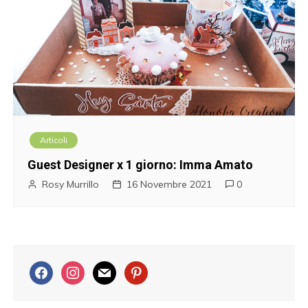
Articoli
Guest Designer x 1 giorno: Imma Amato
Rosy Murrillo
16 Novembre 2021
0
f
i
m
p
a
n
a
i
c
s
i
n