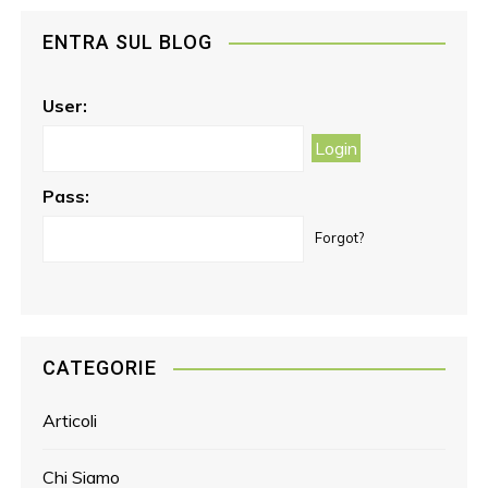
e
t
l
t
ENTRA SUL BLOG
b
a
e
o
g
r
o
r
e
User:
k
a
s
m
t
Pass:
Forgot?
CATEGORIE
Articoli
Chi Siamo