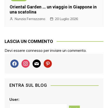
Oriental Garden … un viaggio in Giappone in
una scatolina
Nunzia Ferrazzano
20 Luglio 2026
LASCIA UN COMMENTO
Devi essere
connesso
per inviare un commento.
f
i
m
p
a
n
a
i
c
s
i
n
e
t
l
t
ENTRA SUL BLOG
b
a
e
o
g
r
o
r
e
User:
k
a
s