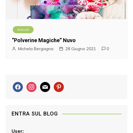
Articoli
“Polverine Magiche” Nuvo
Michela Bergagna
28 Giugno 2021
0
f
i
m
p
a
n
a
i
c
s
i
n
e
t
l
t
ENTRA SUL BLOG
b
a
e
o
g
r
o
r
e
User: