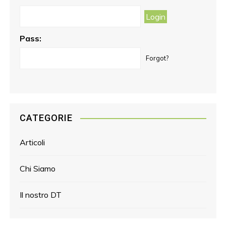
k
a
s
m
t
Pass:
Forgot?
CATEGORIE
Articoli
Chi Siamo
Il nostro DT