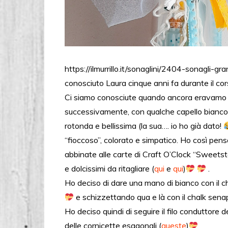
https://ilmurrillo.it/sonaglini/2404-sonag
conosciuto Laura cinque anni fa durante il co
Ci siamo conosciute quando ancora eravamo tra
successivamente, con qualche capello bianco
rotonda e bellissima (la sua…. io ho già dato!
“fioccoso”, colorato e simpatico. Ho così pens
abbinate alle carte di Craft O’Clock “Sweetst
e dolcissimi da ritagliare (
qui
e
qui
)
.
Ho deciso di dare una mano di bianco con il 
e schizzettando qua e là con il chalk sena
Ho deciso quindi di seguire il filo conduttore 
delle cornicette esagonali (
queste
)