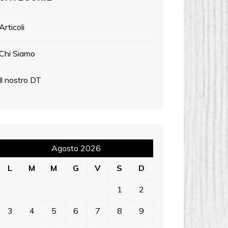
Articoli
Chi Siamo
Il nostro DT
Agosto 2026
L
M
M
G
V
S
D
1
2
3
4
5
6
7
8
9