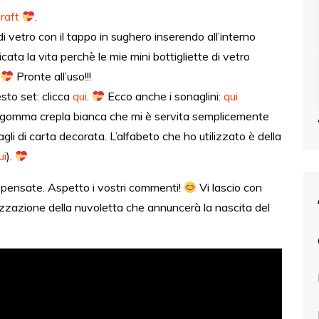
raft
.
di vetro con il tappo in sughero inserendo all’interno
icata la vita perchè le mie mini bottigliette di vetro
?
Pronte all’uso!!!
esto set: clicca
qui
.
Ecco anche i sonaglini:
qui
la gomma crepla bianca che mi è servita semplicemente
gli di carta decorata. L’alfabeto che ho utilizzato è della
ui
).
 pensate. Aspetto i vostri commenti!
Vi lascio con
lizzazione della nuvoletta che annuncerà la nascita del