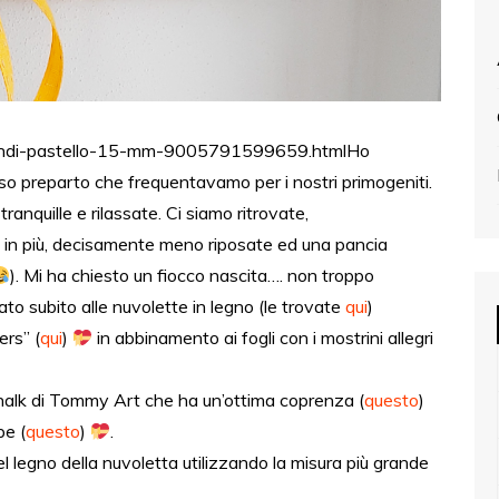
li-grandi-pastello-15-mm-9005791599659.htmlHo
rso preparto che frequentavamo per i nostri primogeniti.
nquille e rilassate. Ci siamo ritrovate,
 in più, decisamente meno riposate ed una pancia
). Mi ha chiesto un fiocco nascita…. non troppo
ato subito alle nuvolette in legno (le trovate
qui
)
ers” (
qui
)
in abbinamento ai fogli con i mostrini allegri
chalk di Tommy Art che ha un’ottima coprenza (
questo
)
pe (
questo
)
.
del legno della nuvoletta utilizzando la misura più grande