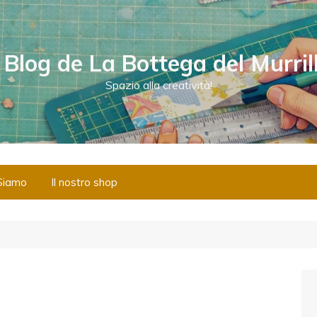
l Blog de La Bottega del Murril
Spazio alla creatività!
Siamo
Il nostro shop