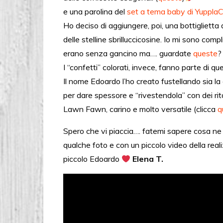
e una parolina del
set a tema baby di YupplaC
Ho deciso di aggiungere, poi, una bottiglietta 
delle stelline sbrilluccicosine. Io mi sono compl
erano senza gancino ma…. guardate
queste
I “confetti” colorati, invece, fanno parte di qu
Il nome Edoardo l’ho creato fustellando sia 
per dare spessore e “rivestendola” con dei rita
Lawn Fawn, carino e molto versatile (clicca
q
Spero che vi piaccia…. fatemi sapere cosa ne
qualche foto e con un piccolo video della rea
piccolo Edoardo
Elena T.