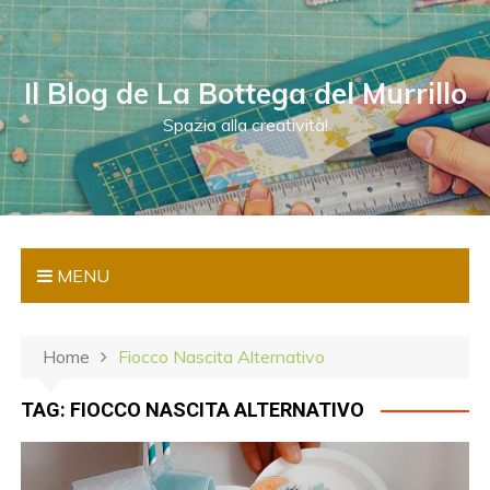
S
a
l
Il Blog de La Bottega del Murrillo
t
a
Spazio alla creatività!
a
l
c
o
n
MENU
t
e
n
Home
Fiocco Nascita Alternativo
u
t
TAG:
FIOCCO NASCITA ALTERNATIVO
o