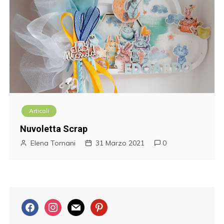
Articoli
Nuvoletta Scrap
Elena Tornani
31 Marzo 2021
0
f
i
m
p
a
n
a
i