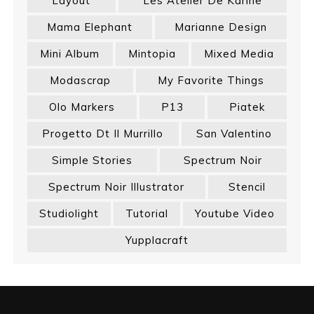
Layout
Les Atelier De Karine
Mama Elephant
Marianne Design
Mini Album
Mintopia
Mixed Media
Modascrap
My Favorite Things
Olo Markers
P13
Piatek
Progetto Dt Il Murrillo
San Valentino
Simple Stories
Spectrum Noir
Spectrum Noir Illustrator
Stencil
Studiolight
Tutorial
Youtube Video
Yupplacraft