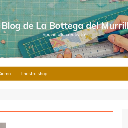
l Blog de La Bottega del Murril
Spazio alla creatività!
Siamo
Il nostro shop