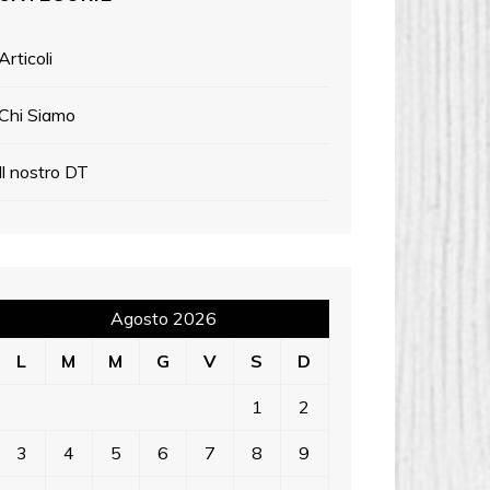
Articoli
Chi Siamo
Il nostro DT
Agosto 2026
L
M
M
G
V
S
D
1
2
3
4
5
6
7
8
9