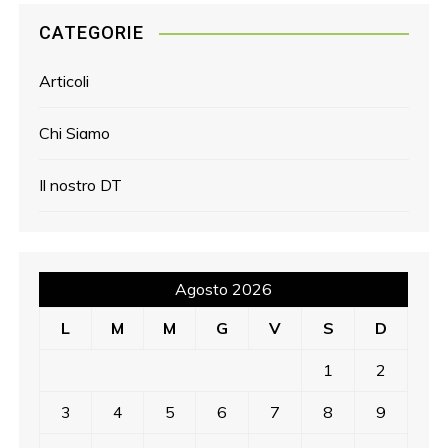
CATEGORIE
Articoli
Chi Siamo
Il nostro DT
Agosto 2026
L
M
M
G
V
S
D
1
2
3
4
5
6
7
8
9