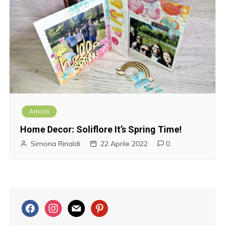
Articoli
Home Decor: Soliflore It’s Spring Time!
Simona Rinaldi
22 Aprile 2022
0
f
i
m
p
a
n
a
i