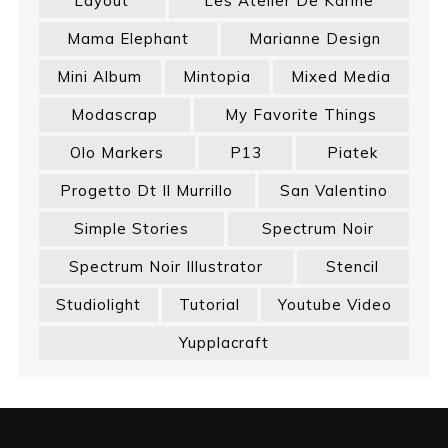
Layout
Les Atelier De Karine
Mama Elephant
Marianne Design
Mini Album
Mintopia
Mixed Media
Modascrap
My Favorite Things
Olo Markers
P13
Piatek
Progetto Dt Il Murrillo
San Valentino
Simple Stories
Spectrum Noir
Spectrum Noir Illustrator
Stencil
Studiolight
Tutorial
Youtube Video
Yupplacraft