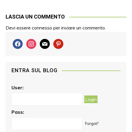
LASCIA UN COMMENTO
Devi essere
connesso
per inviare un commento.
f
i
m
p
a
n
a
i
c
s
i
n
e
t
l
t
ENTRA SUL BLOG
b
a
e
o
g
r
o
r
e
User:
k
a
s
m
t
Pass:
Forgot?