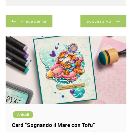
N
Precedente
Successivo
a
v
i
g
a
z
i
Articoli
o
Card “Sognando il Mare con Tofu”