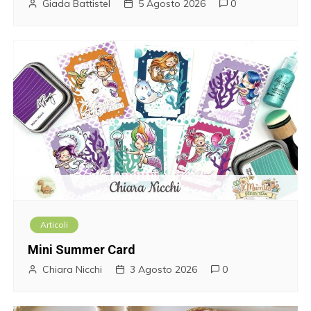
n
Giada Battistel
5 Agosto 2026
0
e
a
r
t
i
c
o
Articoli
l
Mini Summer Card
i
Chiara Nicchi
3 Agosto 2026
0