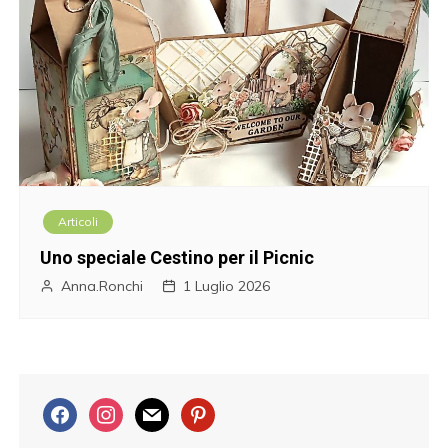
Articoli
Uno speciale Cestino per il Picnic
Anna.Ronchi
1 Luglio 2026
f
i
m
p
a
n
a
i