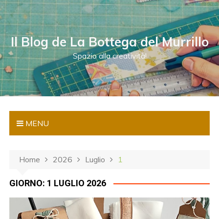
S
a
l
Il Blog de La Bottega del Murrillo
t
a
Spazio alla creatività!
a
l
c
o
n
MENU
t
e
n
Home
2026
Luglio
1
u
t
GIORNO:
1 LUGLIO 2026
o