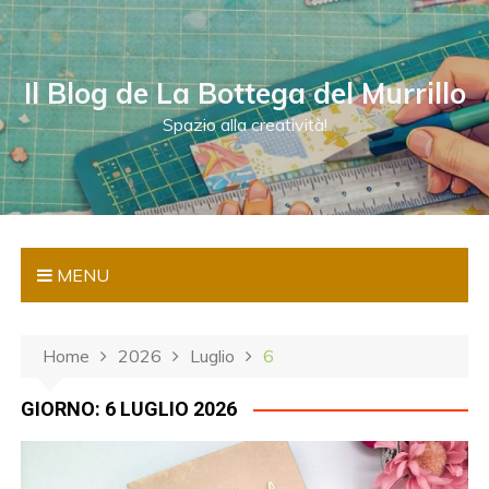
S
a
l
Il Blog de La Bottega del Murrillo
t
a
Spazio alla creatività!
a
l
c
o
n
MENU
t
e
n
Home
2026
Luglio
6
u
t
GIORNO:
6 LUGLIO 2026
o