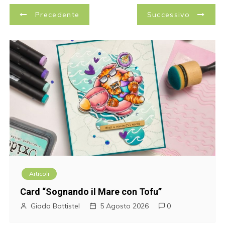
N
Precedente
Successivo
a
v
i
g
a
z
i
Articoli
o
Card “Sognando il Mare con Tofu”
n
Giada Battistel
5 Agosto 2026
0