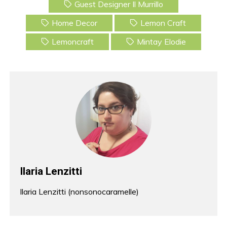
k
Guest Designer Il Murrillo
Home Decor
Lemon Craft
Lemoncraft
Mintay Elodie
Ilaria Lenzitti
Ilaria Lenzitti (nonsonocaramelle)