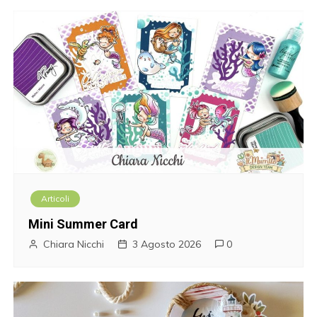
e
a
r
t
i
c
o
Articoli
l
Mini Summer Card
i
Chiara Nicchi
3 Agosto 2026
0