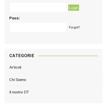
k
a
s
m
t
Pass:
Forgot?
CATEGORIE
Articoli
Chi Siamo
Il nostro DT