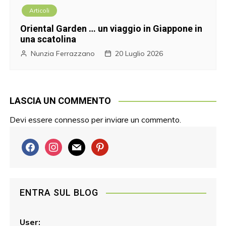
Articoli
Oriental Garden … un viaggio in Giappone in
una scatolina
Nunzia Ferrazzano
20 Luglio 2026
LASCIA UN COMMENTO
Devi essere
connesso
per inviare un commento.
f
i
m
p
a
n
a
i
c
s
i
n
e
t
l
t
ENTRA SUL BLOG
b
a
e
o
g
r
o
r
e
User: