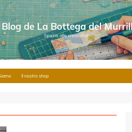
l Blog de La Bottega del Murril
Spazio alla creatività!
Siamo
Il nostro shop