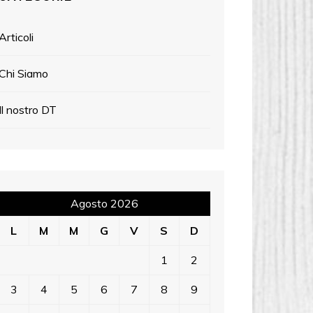
Articoli
Chi Siamo
Il nostro DT
Agosto 2026
L
M
M
G
V
S
D
1
2
3
4
5
6
7
8
9