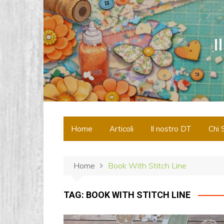
S
a
l
I
t
a
a
l
c
o
n
Home
Articoli
Il nostro DT
Chi 
t
e
n
Home
Book With Stitch Line
u
t
o
TAG:
BOOK WITH STITCH LINE