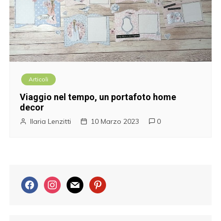
Articoli
Viaggio nel tempo, un portafoto home
decor
Ilaria Lenzitti
10 Marzo 2023
0
f
i
m
p
a
n
a
i
c
s
i
n
e
t
l
t