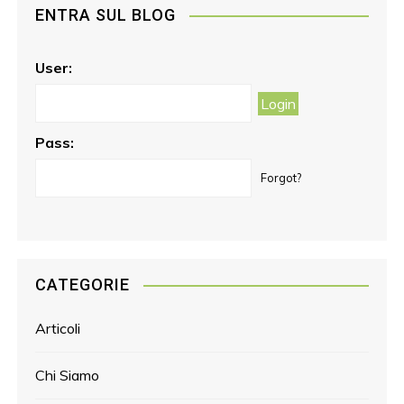
ENTRA SUL BLOG
b
a
e
o
g
r
o
r
e
User:
k
a
s
m
t
Pass:
Forgot?
CATEGORIE
Articoli
Chi Siamo