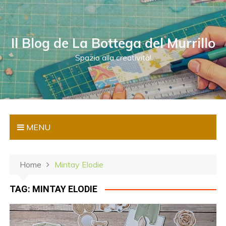
S
a
l
Il Blog de La Bottega del Murrillo
t
a
Spazio alla creatività!
a
l
c
o
n
MENU
t
e
n
Home
Mintay Elodie
u
t
TAG:
MINTAY ELODIE
o