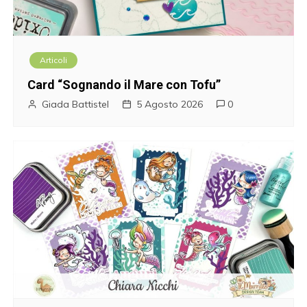
z
i
Articoli
o
Card “Sognando il Mare con Tofu”
n
Giada Battistel
5 Agosto 2026
0
e
a
r
t
i
c