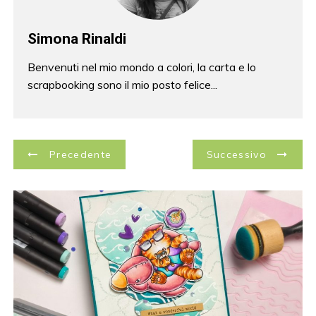
Simona Rinaldi
Benvenuti nel mio mondo a colori, la carta e lo
scrapbooking sono il mio posto felice...
N
Precedente
Successivo
a
v
i
g
a