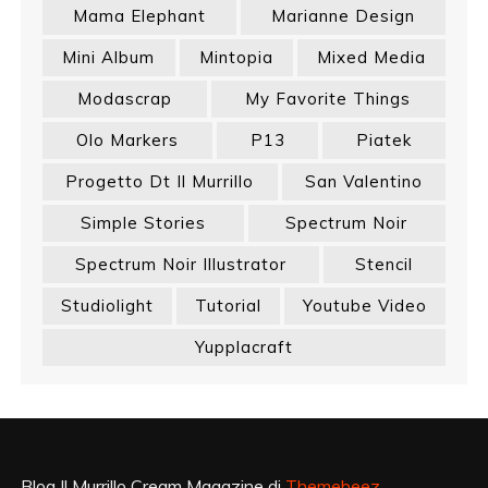
Mama Elephant
Marianne Design
Mini Album
Mintopia
Mixed Media
Modascrap
My Favorite Things
Olo Markers
P13
Piatek
Progetto Dt Il Murrillo
San Valentino
Simple Stories
Spectrum Noir
Spectrum Noir Illustrator
Stencil
Studiolight
Tutorial
Youtube Video
Yupplacraft
Blog Il Murrillo Cream Magazine di
Themebeez