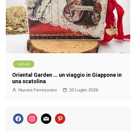
Articoli
Oriental Garden … un viaggio in Giappone in
una scatolina
Nunzia Ferrazzano
20 Luglio 2026
f
i
m
p
a
n
a
i
c
s
i
n