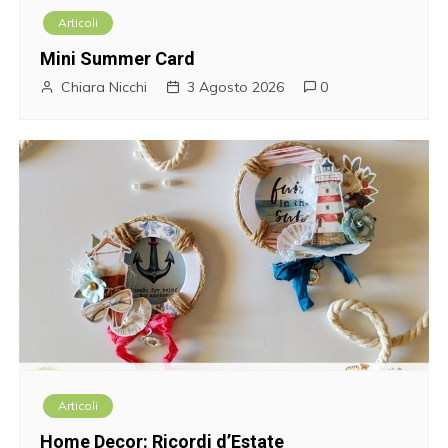
o
Articoli
l
Mini Summer Card
i
Chiara Nicchi
3 Agosto 2026
0
Articoli
Home Decor: Ricordi d’Estate