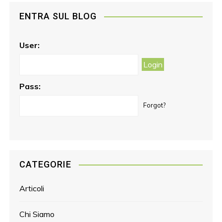
e
t
l
t
ENTRA SUL BLOG
b
a
e
o
g
r
o
r
e
User:
k
a
s
m
t
Pass:
Forgot?
CATEGORIE
Articoli
Chi Siamo