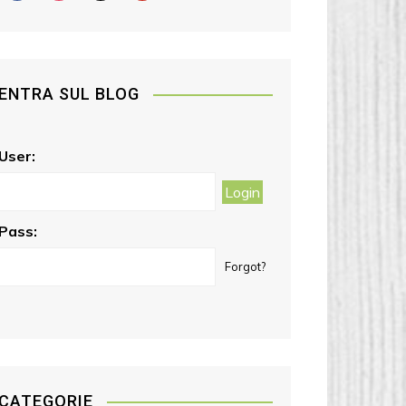
a
n
a
i
c
s
i
n
e
t
l
t
b
a
e
ENTRA SUL BLOG
o
g
r
o
r
e
k
a
s
User:
m
t
Pass:
Forgot?
CATEGORIE