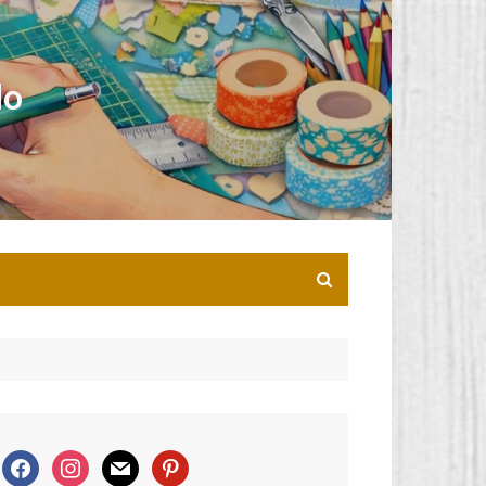
lo
f
i
m
p