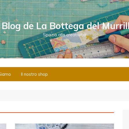
l Blog de La Bottega del Murril
Spazio alla creatività!
Siamo
Il nostro shop