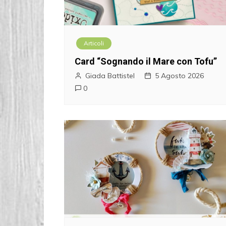
z
i
Articoli
o
Card “Sognando il Mare con Tofu”
n
Giada Battistel
5 Agosto 2026
0
e
a
r
t
i
c