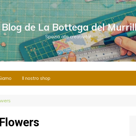
l Blog de La Bottega del Murril
Spazio alla creatività!
Siamo
Il nostro shop
owers
Flowers