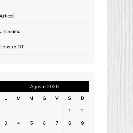
Articoli
Chi Siamo
Il nostro DT
Agosto 2026
L
M
M
G
V
S
D
1
2
3
4
5
6
7
8
9