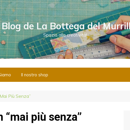
l Blog de La Bottega del Murril
Spazio alla creatività!
Siamo
Il nostro shop
“mai Più Senza”
n “mai più senza”