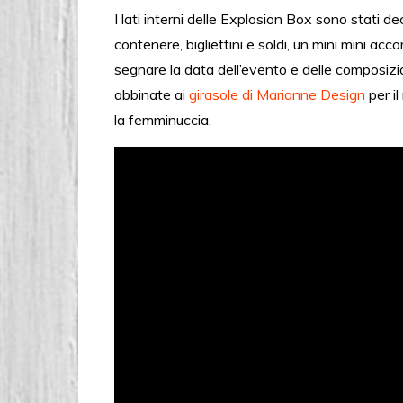
I lati interni delle Explosion Box sono stati d
contenere, bigliettini e soldi, un mini mini acco
segnare la data dell’evento e delle composizio
abbinate ai
girasole di Marianne Design
per i
la femminuccia.