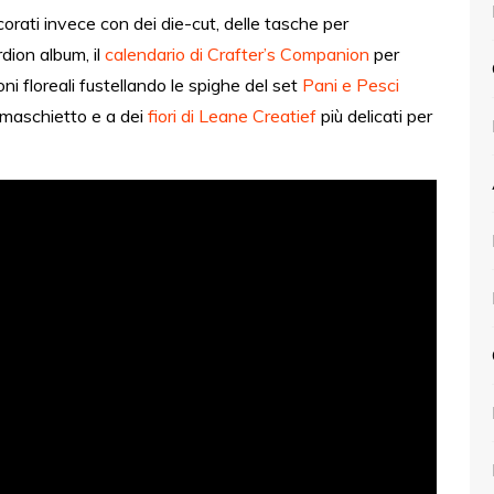
ecorati invece con dei die-cut, delle tasche per
rdion album, il
calendario di Crafter’s Companion
per
ni floreali fustellando le spighe del set
Pani e Pesci
l maschietto e a dei
fiori di Leane Creatief
più delicati per