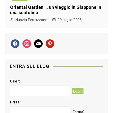
Oriental Garden … un viaggio in Giappone in
una scatolina
Nunzia Ferrazzano
20 Luglio 2026
f
i
m
p
a
n
a
i
c
s
i
n
e
t
l
t
ENTRA SUL BLOG
b
a
e
o
g
r
o
r
e
User:
k
a
s
m
t
Pass:
Forgot?