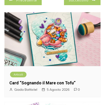
Precedente
Successivo
a
v
i
g
a
z
i
Articoli
o
Card “Sognando il Mare con Tofu”
n
Giada Battistel
5 Agosto 2026
0
e