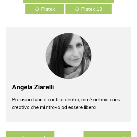
Piatek
Piatek 13
Angela Ziarelli
Precisina fuori e caotica dentro, ma è nel mio caos
creativo che mi ritrovo ad essere libera.
N