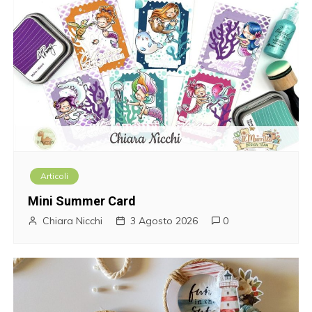
a
r
t
i
c
o
Articoli
l
Mini Summer Card
i
Chiara Nicchi
3 Agosto 2026
0