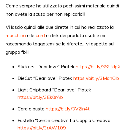
Come sempre ho utilizzato pochissimi materiale quindi
non avete la scusa per non replicarlo!!!
Vi lascio quindi alle due dirette in cui ho realizzato la
macchina
e le
card
e i link dei prodotti usati e mi
raccomando taggatemi se lo rifarete….vi aspetto sul
gruppo fb!!!!
Stickers “Dear love” Piatek
https://bit.ly/3SUklpX
DieCut “Dear love” Piatek
https://bit.ly/3ManCib
Light Chipboard “Dear love” Piatek
https://bit.ly/3Ek0rAb
Card e buste
https://bit.ly/3V2ln4t
Fustella “Cerchi creativi” La Coppia Creativa
https://bit.ly/3rAW109