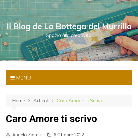
S
a
l
Il Blog de La Bottega del Murrillo
t
a
Spazio alla creatività!
a
l
c
o
n
MENU
t
e
n
Home
Articoli
Caro Amore Ti Scrivo
u
t
Caro Amore ti scrivo
o
Angela Ziarelli
6 Ottobre 2022