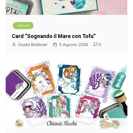
z
i
Articoli
o
Card “Sognando il Mare con Tofu”
n
Giada Battistel
5 Agosto 2026
0
e
a
r
t
i
c