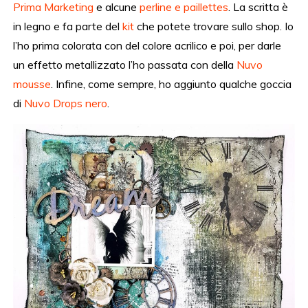
Prima Marketing
e alcune
perline e paillettes
. La scritta è
in legno e fa parte del
kit
che potete trovare sullo shop. Io
l’ho prima colorata con del colore acrilico e poi, per darle
un effetto metallizzato l’ho passata con della
Nuvo
mousse
. Infine, come sempre, ho aggiunto qualche goccia
di
Nuvo Drops nero
.