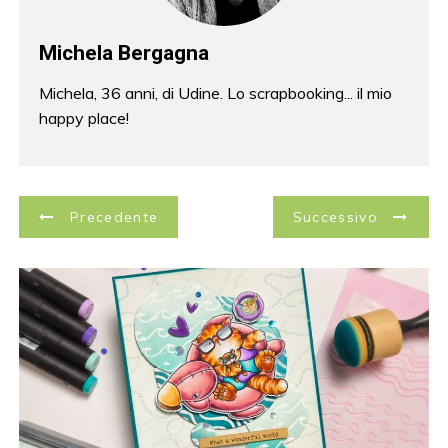
Michela Bergagna
Michela, 36 anni, di Udine. Lo scrapbooking... il mio
happy place!
N
Precedente
Successivo
a
v
i
g
a