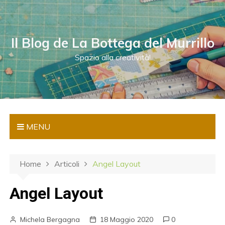
S
a
l
Il Blog de La Bottega del Murrillo
t
a
Spazio alla creatività!
a
l
c
o
n
MENU
t
e
n
Home
Articoli
Angel Layout
u
t
Angel Layout
o
Michela Bergagna
18 Maggio 2020
0