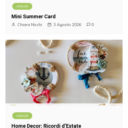
o
Articoli
l
Mini Summer Card
i
Chiara Nicchi
3 Agosto 2026
0
Articoli
Home Decor: Ricordi d’Estate