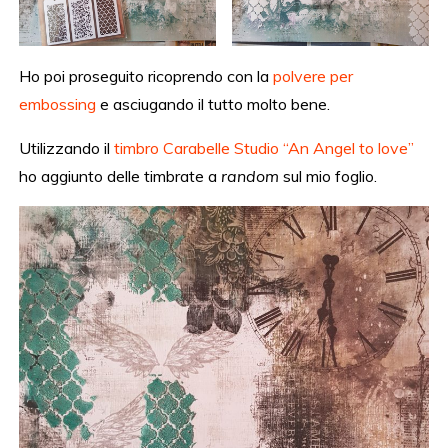
Ho poi proseguito ricoprendo con la
polvere per
embossing
e asciugando il tutto molto bene.
Utilizzando il
timbro Carabelle Studio “An Angel to love”
ho aggiunto delle timbrate a
random
sul mio foglio.