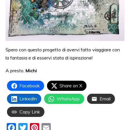
Spero con questo progetto di avervi fatto viaggiare con
la fantasia e di esservi stata di ispirazione!
A presto,
Michi
Facebook
Share on X
LinkedIn
WhatsApp
Email
Copy Link
F
T
Pi
E