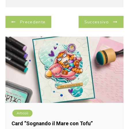
N
Precedente
Successivo
a
v
i
g
a
z
i
Articoli
o
Card “Sognando il Mare con Tofu”