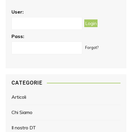
o
g
r
o
r
e
User:
k
a
s
m
t
Pass:
Forgot?
CATEGORIE
Articoli
Chi Siamo
Il nostro DT