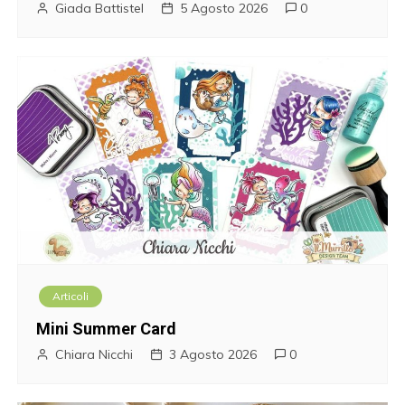
n
Giada Battistel
5 Agosto 2026
0
e
a
r
t
i
c
o
Articoli
l
Mini Summer Card
i
Chiara Nicchi
3 Agosto 2026
0