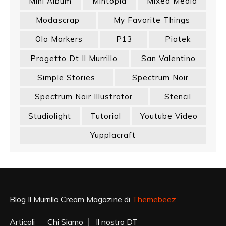
Mini Album
Mintopia
Mixed Media
Modascrap
My Favorite Things
Olo Markers
P13
Piatek
Progetto Dt Il Murrillo
San Valentino
Simple Stories
Spectrum Noir
Spectrum Noir Illustrator
Stencil
Studiolight
Tutorial
Youtube Video
Yupplacraft
Blog Il Murrillo Cream Magazine di
Themebeez
Articoli
Chi Siamo
Il nostro DT