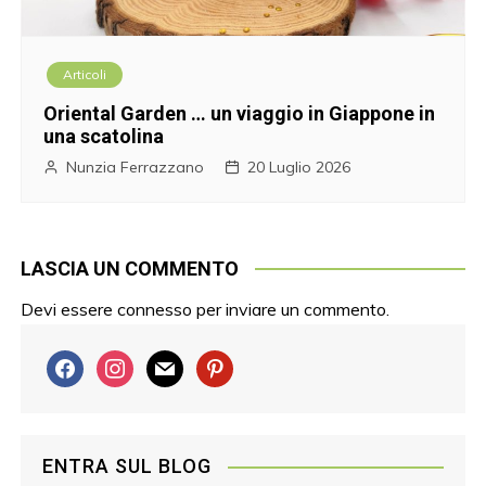
Articoli
Oriental Garden … un viaggio in Giappone in
una scatolina
Nunzia Ferrazzano
20 Luglio 2026
LASCIA UN COMMENTO
Devi essere
connesso
per inviare un commento.
f
i
m
p
a
n
a
i
c
s
i
n
e
t
l
t
ENTRA SUL BLOG
b
a
e