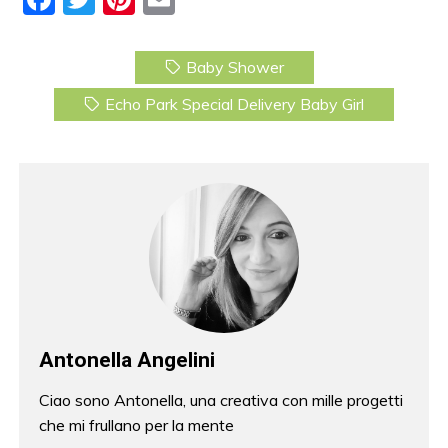
a
w
nt
m
c
itt
er
ai
Baby Shower
e
er
e
l
Echo Park Special Delivery Baby Girl
b
st
o
o
k
Antonella Angelini
Ciao sono Antonella, una creativa con mille progetti
che mi frullano per la mente