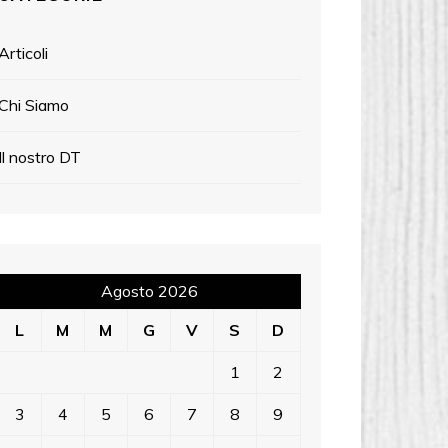
Articoli
Chi Siamo
Il nostro DT
Agosto 2026
L
M
M
G
V
S
D
1
2
3
4
5
6
7
8
9