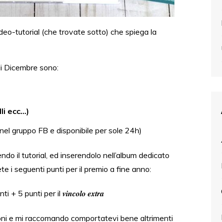
deo-tutorial (che trovate sotto) che spiega la
i Dicembre sono:
li ecc…)
 nel gruppo FB e disponibile per sole 24h)
do il tutorial, ed inserendolo nell’album dedicato
te i seguenti punti per il premio a fine anno:
unti per il 𝒗𝒊𝒏𝒄𝒐𝒍𝒐 𝒆𝒙𝒕𝒓𝒂
ioni e mi raccomando comportatevi bene altrimenti