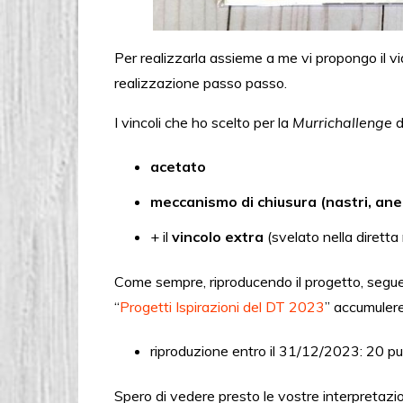
Per realizzarla assieme a me vi propongo il vi
realizzazione passo passo.
I vincoli che ho scelto per la
Murrichallenge
d
acetato
meccanismo di chiusura (nastri, anel
+ il
vincolo extra
(svelato nella diretta
Come sempre, riproducendo il progetto, seguen
“
Progetti Ispirazioni del DT 2023
” accumulere
riproduzione entro il 31/12/2023: 20 punti + 5 p
Spero di vedere presto le vostre interpretaz