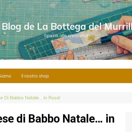
l Blog de La Bottega del Murril
Spazio alla creatività!
Siamo
Il nostro shop
e Di Babbo Natale… In Rosa!
ese di Babbo Natale… in