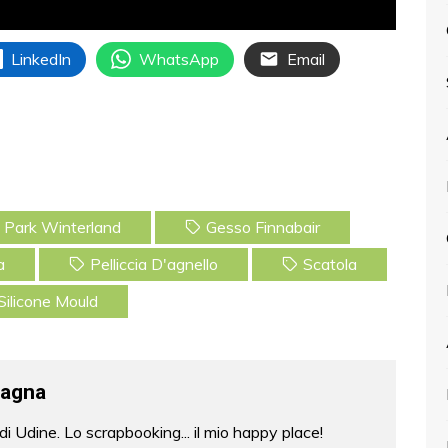
LinkedIn
WhatsApp
Email
 Park Winterland
Gesso Finnabair
a
Pelliccia D'agnello
Scatola
Silicone Mould
gagna
di Udine. Lo scrapbooking... il mio happy place!