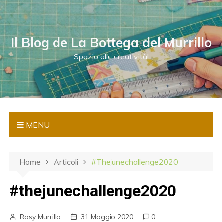
S
a
l
Il Blog de La Bottega del Murrillo
t
a
Spazio alla creatività!
a
l
c
o
n
MENU
t
e
n
Home
Articoli
#thejunechallenge2020
u
t
#thejunechallenge2020
o
Rosy Murrillo
31 Maggio 2020
0