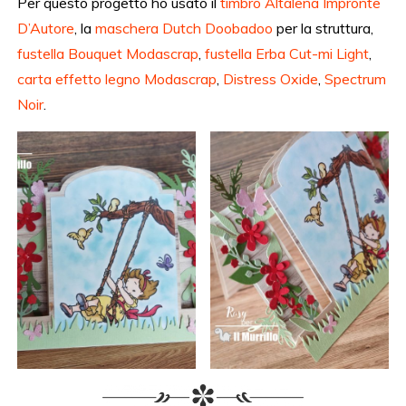
Per questo progetto ho usato il
timbro Altalena Impronte
D’Autore
, la
maschera Dutch Doobadoo
per la struttura,
fustella Bouquet Modascrap
,
fustella Erba Cut-mi Light
,
carta effetto legno Modascrap
,
Distress Oxide
,
Spectrum
Noir
.