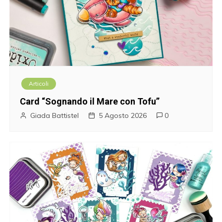
g
a
z
i
Articoli
o
Card “Sognando il Mare con Tofu”
n
Giada Battistel
5 Agosto 2026
0
e
a
r
t