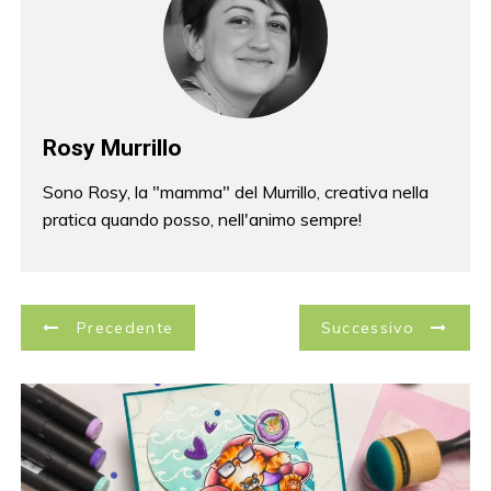
Rosy Murrillo
Sono Rosy, la "mamma" del Murrillo, creativa nella
pratica quando posso, nell'animo sempre!
N
Precedente
Successivo
a
v
i