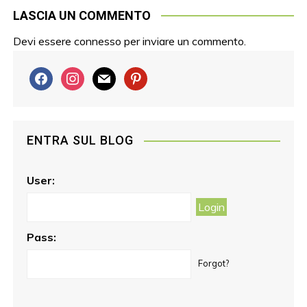
LASCIA UN COMMENTO
Devi essere
connesso
per inviare un commento.
f
i
m
p
a
n
a
i
c
s
i
n
e
t
l
t
ENTRA SUL BLOG
b
a
e
o
g
r
o
r
e
User:
k
a
s
m
t
Pass:
Forgot?