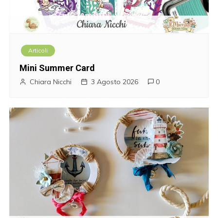
i
c
o
Articoli
l
Mini Summer Card
i
Chiara Nicchi
3 Agosto 2026
0