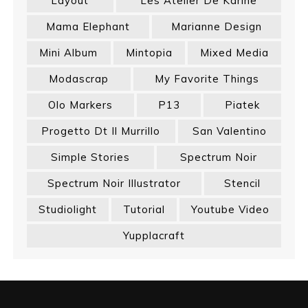
Layout
Les Atelier De Karine
Mama Elephant
Marianne Design
Mini Album
Mintopia
Mixed Media
Modascrap
My Favorite Things
Olo Markers
P13
Piatek
Progetto Dt Il Murrillo
San Valentino
Simple Stories
Spectrum Noir
Spectrum Noir Illustrator
Stencil
Studiolight
Tutorial
Youtube Video
Yupplacraft