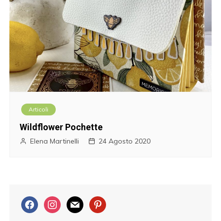
Articoli
Wildflower Pochette
Elena Martinelli
24 Agosto 2020
f
i
m
p
a
n
a
i