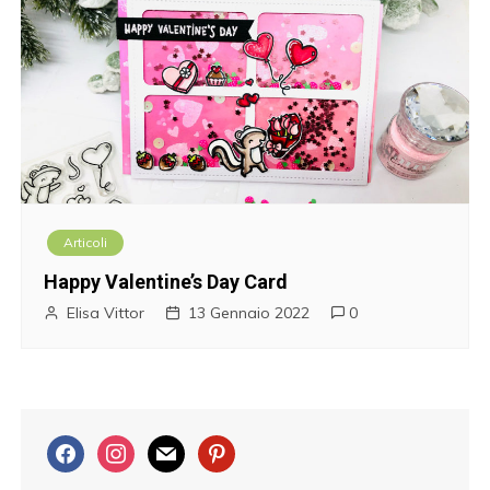
Articoli
Happy Valentine’s Day Card
Elisa Vittor
13 Gennaio 2022
0
f
i
m
p
a
n
a
i