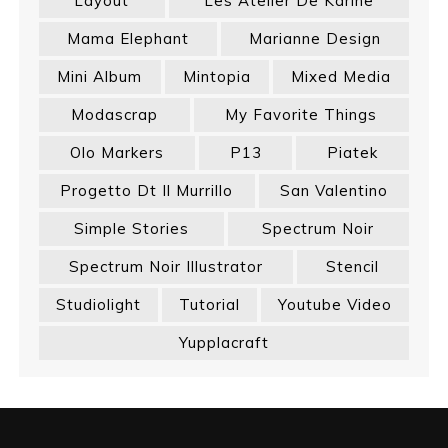
Layout
Les Atelier De Karine
Mama Elephant
Marianne Design
Mini Album
Mintopia
Mixed Media
Modascrap
My Favorite Things
Olo Markers
P13
Piatek
Progetto Dt Il Murrillo
San Valentino
Simple Stories
Spectrum Noir
Spectrum Noir Illustrator
Stencil
Studiolight
Tutorial
Youtube Video
Yupplacraft