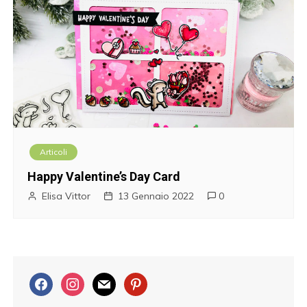
Articoli
Happy Valentine’s Day Card
Elisa Vittor
13 Gennaio 2022
0
f
i
m
p
a
n
a
i