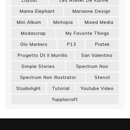
Layout
Les Atelier De Karine
Mama Elephant
Marianne Design
Mini Album
Mintopia
Mixed Media
Modascrap
My Favorite Things
Olo Markers
P13
Piatek
Progetto Dt Il Murrillo
San Valentino
Simple Stories
Spectrum Noir
Spectrum Noir Illustrator
Stencil
Studiolight
Tutorial
Youtube Video
Yupplacraft