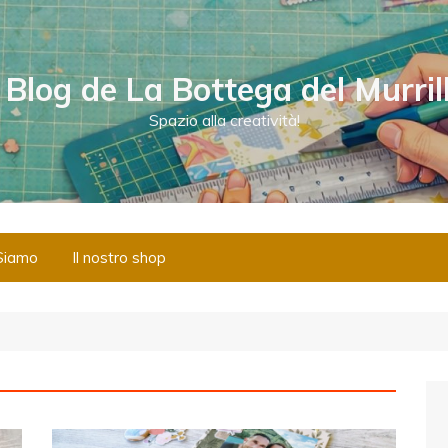
l Blog de La Bottega del Murril
Spazio alla creatività!
Siamo
Il nostro shop