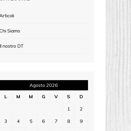
Articoli
Chi Siamo
Il nostro DT
Agosto 2026
L
M
M
G
V
S
D
1
2
3
4
5
6
7
8
9