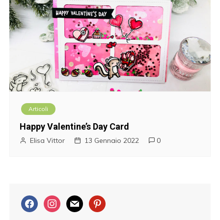
Articoli
Happy Valentine’s Day Card
Elisa Vittor
13 Gennaio 2022
0
f
i
m
p
a
n
a
i