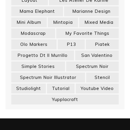
Layout
Les Atelier De Karine
Mama Elephant
Marianne Design
Mini Album
Mintopia
Mixed Media
Modascrap
My Favorite Things
Olo Markers
P13
Piatek
Progetto Dt Il Murrillo
San Valentino
Simple Stories
Spectrum Noir
Spectrum Noir Illustrator
Stencil
Studiolight
Tutorial
Youtube Video
Yupplacraft