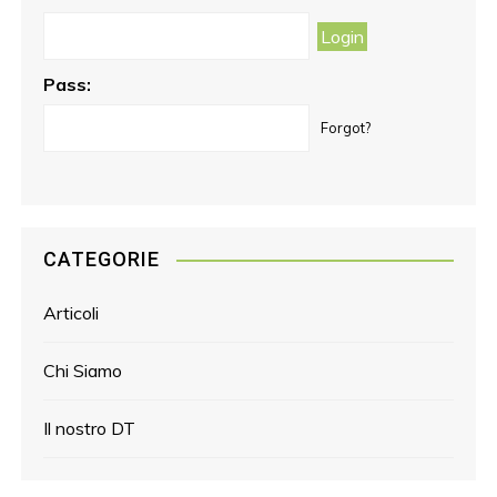
k
a
s
m
t
Pass:
Forgot?
CATEGORIE
Articoli
Chi Siamo
Il nostro DT