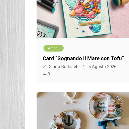
g
a
z
i
Articoli
o
Card “Sognando il Mare con Tofu”
n
Giada Battistel
5 Agosto 2026
0
e
a
r
t