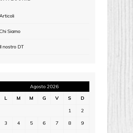
Articoli
Chi Siamo
Il nostro DT
Agosto 2026
L
M
M
G
V
S
D
1
2
3
4
5
6
7
8
9