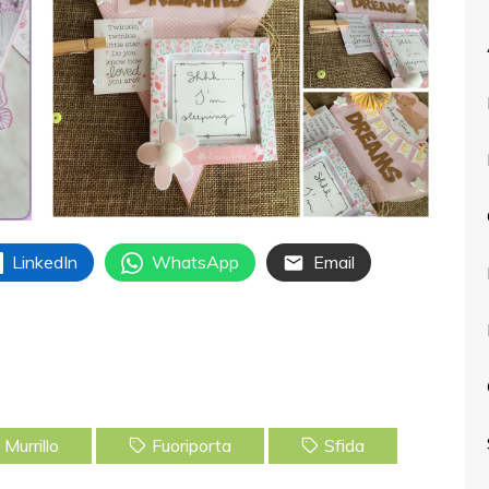
LinkedIn
WhatsApp
Email
 Murrillo
Fuoriporta
Sfida