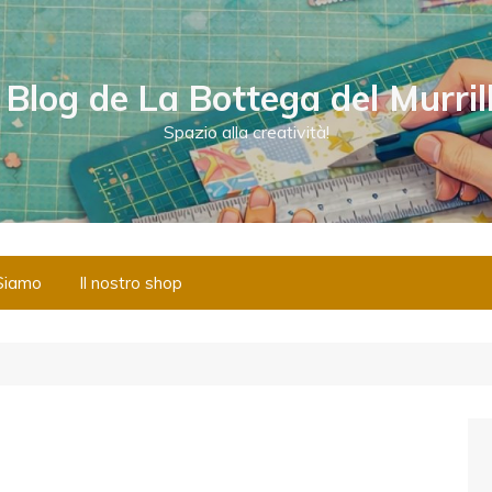
l Blog de La Bottega del Murril
Spazio alla creatività!
Siamo
Il nostro shop