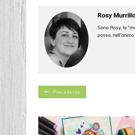
b
st
o
Rosy Murrill
o
Sono Rosy, la "ma
k
posso, nell'animo
N
Precedente
a
v
i