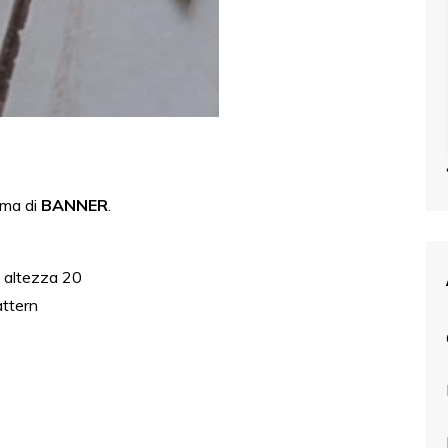
rma di
BANNER
.
 altezza 20
attern