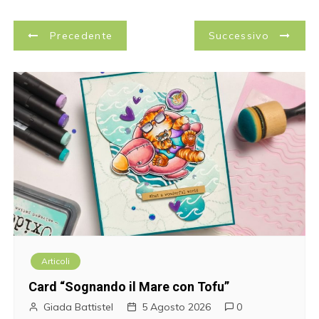
N
Precedente
Successivo
a
v
i
g
a
z
i
Articoli
o
Card “Sognando il Mare con Tofu”
n
Giada Battistel
5 Agosto 2026
0