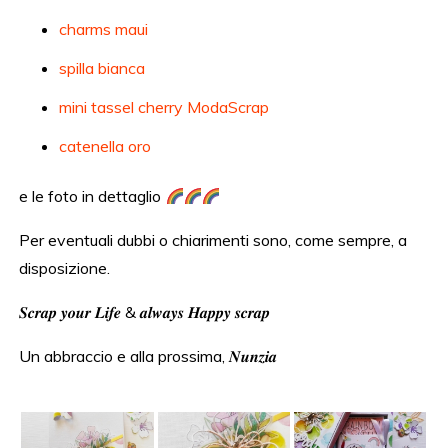
charms maui
spilla bianca
mini tassel cherry ModaScrap
catenella oro
e le foto in dettaglio
Per eventuali dubbi o chiarimenti sono, come sempre, a
disposizione.
𝑺𝒄𝒓𝒂𝒑 𝒚𝒐𝒖𝒓 𝑳𝒊𝒇𝒆 & 𝒂𝒍𝒘𝒂𝒚𝒔 𝑯𝒂𝒑𝒑𝒚 𝒔𝒄𝒓𝒂𝒑
Un abbraccio e alla prossima, 𝑵𝒖𝒏𝒛𝒊𝒂