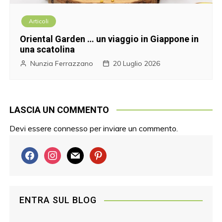
Articoli
Oriental Garden … un viaggio in Giappone in
una scatolina
Nunzia Ferrazzano
20 Luglio 2026
LASCIA UN COMMENTO
Devi essere
connesso
per inviare un commento.
f
i
m
p
a
n
a
i
c
s
i
n
e
t
l
t
ENTRA SUL BLOG
b
a
e
o
g
r