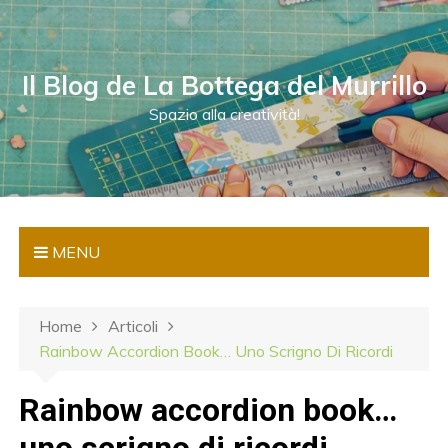
S
a
l
Il Blog de La Bottega del Murrillo
t
a
Spazio alla creatività!
a
l
c
o
n
MENU
t
e
n
Home
Articoli
u
Rainbow Accordion Book… Uno Scrigno Di Ricordi
t
o
Rainbow accordion book…