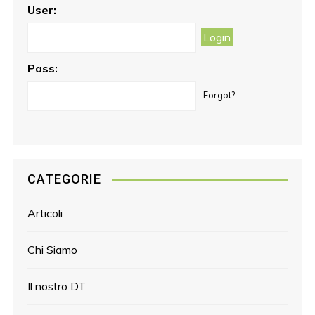
o
r
e
User:
k
a
s
m
t
Pass:
Forgot?
CATEGORIE
Articoli
Chi Siamo
Il nostro DT