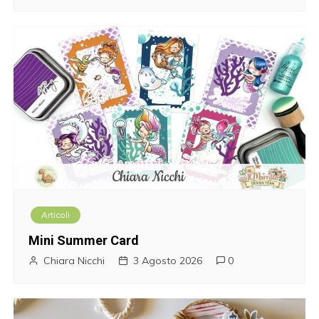
e
a
r
t
i
c
o
Articoli
l
Mini Summer Card
i
Chiara Nicchi
3 Agosto 2026
0