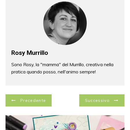
Rosy Murrillo
Sono Rosy, la "mamma" del Murrillo, creativa nella
pratica quando posso, nell'animo sempre!
N
Precedente
Successivo
a
v