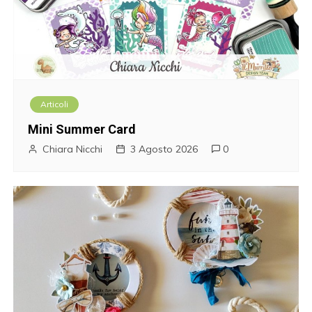
t
i
c
o
Articoli
l
Mini Summer Card
i
Chiara Nicchi
3 Agosto 2026
0