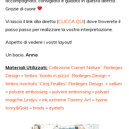
accompagnato, consigliato e guidato in questa diretta.
Grazie di cuore
Vi lascio il link alla diretta (
CLICCA QUI
) dove troverete il
passo passo per realizzare la vostra interpretazione.
Aspetto di vedere i vostri layout!
Un bacio,
Anna
Materiali Utilizzati:
Collezione Carnet Nature” Florileges
Design
–
timbro “bordo in pizzo” Florileges Design
–
timbro montato “Cinq Feuilles” Florileges Design
–
vellum
–
polvere embossing
–
polvere embossing
–
polveri
magiche Lindys
–
ink extreme Tommy Art
–
twine
Ivory&Gold
–
brads
–
eyelets