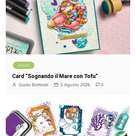
i
g
a
z
i
Articoli
o
Card “Sognando il Mare con Tofu”
n
Giada Battistel
5 Agosto 2026
0
e
a
r