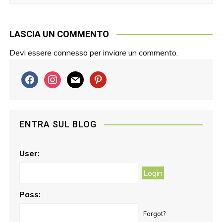
LASCIA UN COMMENTO
Devi essere
connesso
per inviare un commento.
f
i
m
p
a
n
a
i
c
s
i
n
e
t
l
t
ENTRA SUL BLOG
b
a
e
o
g
r
o
r
e
User:
k
a
s
m
t
Pass:
Forgot?