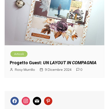
Articoli
Progetto Guest:
UN LAYOUT IN COMPAGNIA
Rosy Murrillo
9 Dicembre 2024
0
f
i
m
p
a
n
a
i