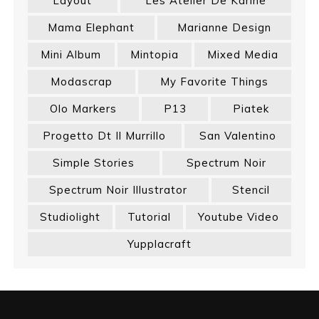
Layout
Les Atelier De Karine
Mama Elephant
Marianne Design
Mini Album
Mintopia
Mixed Media
Modascrap
My Favorite Things
Olo Markers
P13
Piatek
Progetto Dt Il Murrillo
San Valentino
Simple Stories
Spectrum Noir
Spectrum Noir Illustrator
Stencil
Studiolight
Tutorial
Youtube Video
Yupplacraft